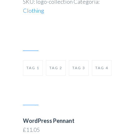
SKU:
logo-collection
Categoría:
Clothing
PRODUCT TAGS
TAG 1
TAG 2
TAG 3
TAG 4
PRODUCTS
WordPress Pennant
£
11.05