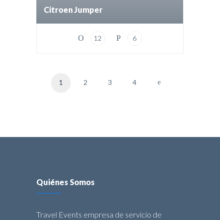
Citroen Jumper
12
6
1
2
3
4
Quiénes Somos
Travel Events empresa de servicio de