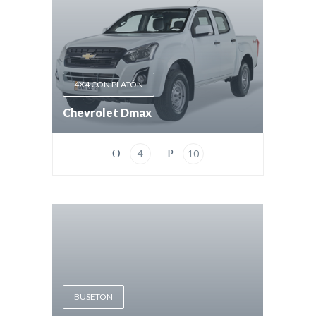
4X4 CON PLATÓN
Chevrolet Dmax
4
10
BUSETON