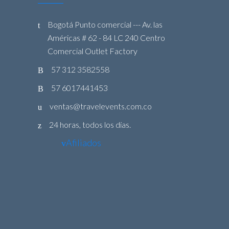
Bogotá Punto comercial --- Av. las
Américas # 62 - 84 LC 240 Centro
Comercial Outlet Factory
57 312 3582558
57 6017441453
ventas@travelevents.com.co
24 horas, todos los días.
Afiliados