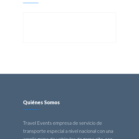
BUSCAR:
Quiénes Somos
Travel Events empresa de servicio de
transporte especial a nivel nacional con una
amplia gama de vehículos de gama alta, con